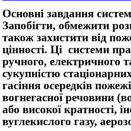
Основні завдання систем
Запобігти, обмежити розв
також захистити від пож
цінності. Ці системи п
ручного, електричного т
сукупністю стаціонарних
гасіння осередків пожеж
вогнегасної речовини (во
або високої кратності, ін
вуглекислого газу, аеро